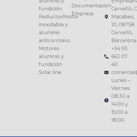
aluminio y
Empresari
Documentación
fundición
Cervelló, C
Empresa
Reductor/motor
Macabeo,
inoxidable y
10, 08758
aluminio
Cervelló,
anticorrosivo
Barcelona
Motores
+34 93
aluminio y
663 07
fundición
40
Solar line
comercia
Lunes –
Viernes:
08:30 a
14:00 y
15:00 a
18:00